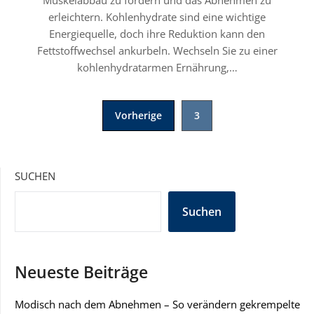
Muskelabbau zu fördern und das Abnehmen zu
erleichtern. Kohlenhydrate sind eine wichtige
Energiequelle, doch ihre Reduktion kann den
Fettstoffwechsel ankurbeln. Wechseln Sie zu einer
kohlenhydratarmen Ernährung,…
Seitennummerierung
Vorherige
3
der
Beiträge
SUCHEN
Suchen
Neueste Beiträge
Modisch nach dem Abnehmen – So verändern gekrempelte